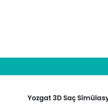
Skip
to
content
Yozgat 3D Saç Simülasy