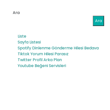
uca
ılır
şifr
Ara
mı
ele
Ara
me
Liste
ned
Sayfa Listesi
en
Spotify Dinlenme Gönderme Hilesi Bedava
Tiktok Yorum Hilesi Parasız
yap
Twitter Profil Arka Plan
ılır
Youtube Beğeni Servisleri