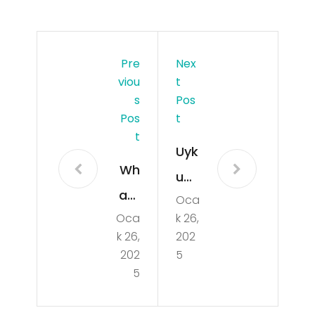
Pre
Nex
Viou
T
S
Pos
Pos
T
T
Uyk
Wh
u
ats
Oca
tes
Oca
k 26,
Ap
ti
k 26,
202
p
evd
202
5
uçt
5
e
an
yap