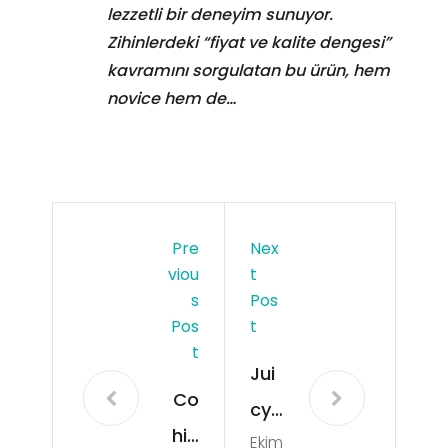
lezzetli bir deneyim sunuyor.
Zihinlerdeki “fiyat ve kalite dengesi”
kavramını sorgulatan bu ürün, hem
novice hem de…
Pre
Nex
Viou
T
S
Pos
Pos
T
T
Jui
Co
cy
hib
Ekim
Do