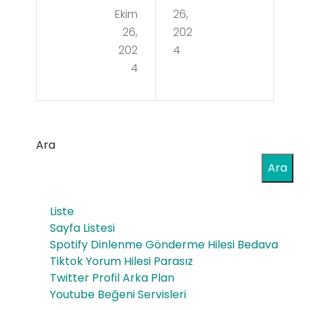
Ekim
26,
a
ubl
26,
202
Ani
e
202
4
ver
4
Wr
sari
aps
o
Red
Cor
Ara
Ale
do
Ara
rt
Pur
Çile
Liste
o
k
Sayfa Listesi
4s
Spotify Dinlenme Gönderme Hilesi Bedava
Aro
Tiktok Yorum Hilesi Parasız
Gift
mal
Twitter Profil Arka Plan
Pac
Youtube Beğeni Servisleri
ı