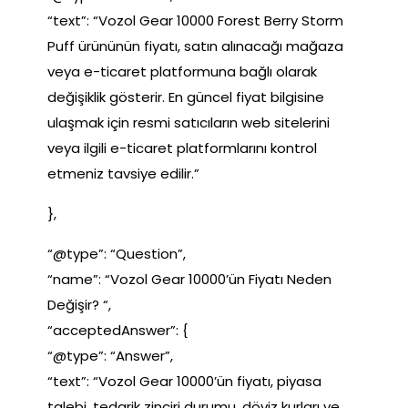
“text”: “Vozol Gear 10000 Forest Berry Storm
Puff ürününün fiyatı, satın alınacağı mağaza
veya e-ticaret platformuna bağlı olarak
değişiklik gösterir. En güncel fiyat bilgisine
ulaşmak için resmi satıcıların web sitelerini
veya ilgili e-ticaret platformlarını kontrol
etmeniz tavsiye edilir.”
},
“@type”: “Question”,
“name”: “Vozol Gear 10000’ün Fiyatı Neden
Değişir? “,
“acceptedAnswer”: {
“@type”: “Answer”,
“text”: “Vozol Gear 10000’ün fiyatı, piyasa
talebi, tedarik zinciri durumu, döviz kurları ve