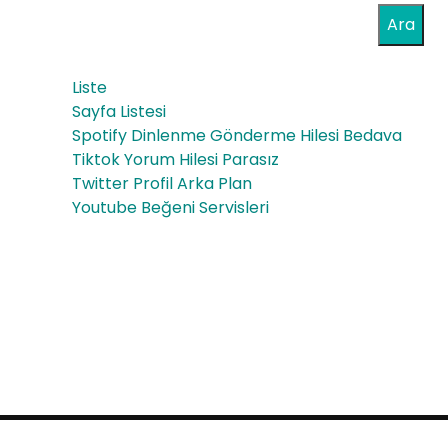
Sek
Ara
Ab
tör
out
Liste
üne
Pur
Sayfa Listesi
Kat
Spotify Dinlenme Gönderme Hilesi Bedava
cha
Tiktok Yorum Hilesi Parasız
kıla
sed
Twitter Profil Arka Plan
rı
Youtube Beğeni Servisleri
Inst
agr
am
Foll
ow
ers
Proudly powered by WordPress