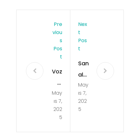
Pre
Nex
Viou
T
S
Pos
Pos
T
T
San
Voz
al
ol
May
Bah
May
ıs 7,
Sta
is
ıs 7,
202
r
Zar
202
5
200
5
arl
00
arı
Blu