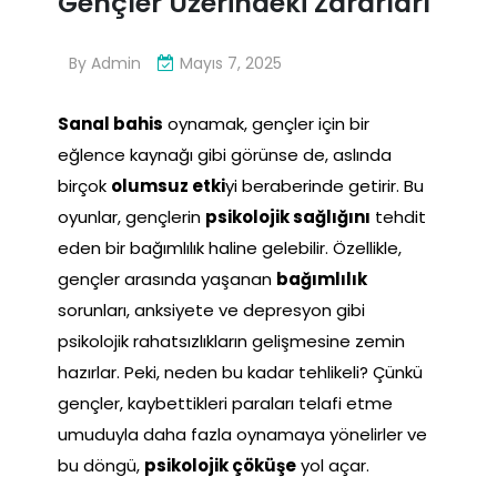
Gençler Üzerindeki Zararları
By
Admin
Mayıs 7, 2025
Sanal bahis
oynamak, gençler için bir
eğlence kaynağı gibi görünse de, aslında
birçok
olumsuz etki
yi beraberinde getirir. Bu
oyunlar, gençlerin
psikolojik sağlığını
tehdit
eden bir bağımlılık haline gelebilir. Özellikle,
gençler arasında yaşanan
bağımlılık
sorunları, anksiyete ve depresyon gibi
psikolojik rahatsızlıkların gelişmesine zemin
hazırlar. Peki, neden bu kadar tehlikeli? Çünkü
gençler, kaybettikleri paraları telafi etme
umuduyla daha fazla oynamaya yönelirler ve
bu döngü,
psikolojik çöküşe
yol açar.