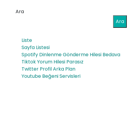
ve
e
Ara
To
Raz
Ara
plu
z
md
Liste
Ice
a
Sayfa Listesi
Spotify Dinlenme Gönderme Hilesi Bedava
Yal
Tiktok Yorum Hilesi Parasız
nızlı
Twitter Profil Arka Plan
Youtube Beğeni Servisleri
k