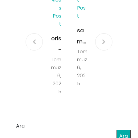
S
Pos
Pos
T
T
sa
oris
ms
-
Tem
on-
Tem
muz
do
ma
muz
6,
ubl
vi-
6,
202
e-
202
5
ith
5
ap
al-
ple
tut
-
un
Ara
sig
–
Ara