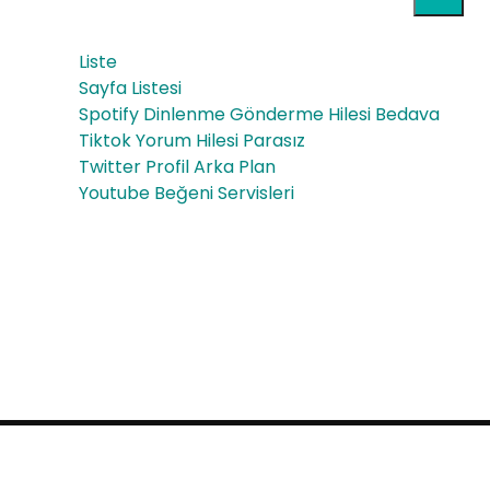
ara
50
-
gr
Liste
elm
Sayfa Listesi
Spotify Dinlenme Gönderme Hilesi Bedava
a-
Tiktok Yorum Hilesi Parasız
aro
Twitter Profil Arka Plan
Youtube Beğeni Servisleri
mal
i
Proudly powered by WordPress