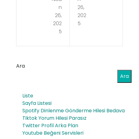
un
ısı
n
26,
En
Artı
26,
202
Yük
202
5
nca
5
sek
İçer
Oy
ik
unc
Gör
Ara
u
ünü
Ara
Ma
rlüğ
aşl
ü
Liste
arı
Sayfa Listesi
Art
Spotify Dinlenme Gönderme Hilesi Bedava
ar
Tiktok Yorum Hilesi Parasız
Twitter Profil Arka Plan
Mı
Youtube Beğeni Servisleri