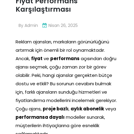
Fiyat Performans
Karşılaştırması
By
Admin
Nisan 26, 2025
Reklam ajansları, markaların görünürlüğünü
artırmak için önemli bir rol oynamaktadır.
Ancak,
fiyat
ve
performans
açısından doğru
ajansı seçmek, çoğu zaman zor bir görev
olabilir. Peki, hangi ajanslar gerçekten bütçe
dostu ve etkili? Bu sorunun cevabını bulmak
için, farklı ajansların sunduğu hizmetleri ve
fiyatlandırma modellerini incelemek gerekiyor.
Çoğu ajans,
proje bazlı
,
aylık abonelik
veya
performansa dayalı
modeller sunarak,
müşterilerin ihtiyaçlarına göre esneklik
sağlamaktadır.