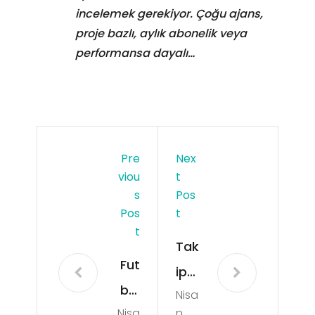
incelemek gerekiyor. Çoğu ajans,
proje bazlı, aylık abonelik veya
performansa dayalı…
Pre
Nex
Viou
T
S
Pos
Pos
T
T
Tak
Fut
ipçi
bol
Nisa
Say
Nisa
n