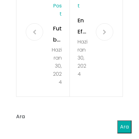
Pos
T
T
En
Fut
Efs
bol
Hazi
ane
Hazi
ran
ve
vi
ran
30,
Glo
Fut
30,
202
bal
202
4
bol
4
Mar
Ma
kal
çlar
ar
ı
Ara
Oy
Ara
unu