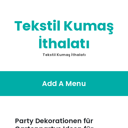
Skip
to
content
Tekstil Kumaş
İthalatı
Tekstil Kumaş İthalatı
Add A Menu
Party Dekorationen für