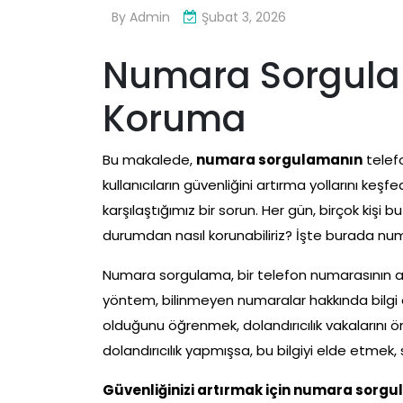
By
Admin
Şubat 3, 2026
Numara Sorgulam
Koruma
Bu makalede,
numara sorgulamanın
telefo
kullanıcıların güvenliğini artırma yollarını keş
karşılaştığımız bir sorun. Her gün, birçok kişi b
durumdan nasıl korunabiliriz? İşte burada nu
Numara sorgulama, bir telefon numarasının ark
yöntem, bilinmeyen numaralar hakkında bilgi e
olduğunu öğrenmek, dolandırıcılık vakalarını 
dolandırıcılık yapmışsa, bu bilgiyi elde etmek, s
Güvenliğinizi artırmak için numara sorgu