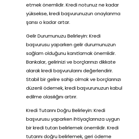
etmek önemlidir. Kredi notunuz ne kadar
yüksekse, kredi başvurunuzun onaylanma
şansı o kadar artar.
Gelir Durumunuzu Belirleyin: Kredi
başvurusu yaparken gelir durumunuzun
sağlam olduğunu kanıtlamak önemlidir.
Bankalar, gelirinizi ve borçlarınızı dikkate
alarak kredi başvurularını değerlendirir.
Stabil bir gelire sahip olmak ve borçlarınızı
düzenli ödemek, kredi başvurunuzun kabul
edilme olasılığını artırır.
Kredi Tutarını Doğru Belirleyin: Kredi
başvurusu yaparken ihtiyaçlarınıza uygun
bir kredi tutarı belirlemek önemlidir. Kredi
tutarını doğru belirlemek, geri ödeme