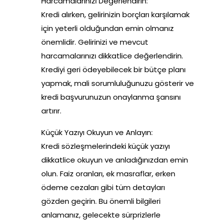
Harcamalarınızı Değerlendirin:
Kredi alırken, gelirinizin borçları karşılamak
için yeterli olduğundan emin olmanız
önemlidir. Gelirinizi ve mevcut
harcamalarınızı dikkatlice değerlendirin.
Krediyi geri ödeyebilecek bir bütçe planı
yapmak, mali sorumluluğunuzu gösterir ve
kredi başvurunuzun onaylanma şansını
artırır.
Küçük Yazıyı Okuyun ve Anlayın:
Kredi sözleşmelerindeki küçük yazıyı
dikkatlice okuyun ve anladığınızdan emin
olun. Faiz oranları, ek masraflar, erken
ödeme cezaları gibi tüm detayları
gözden geçirin. Bu önemli bilgileri
anlamanız, gelecekte sürprizlerle