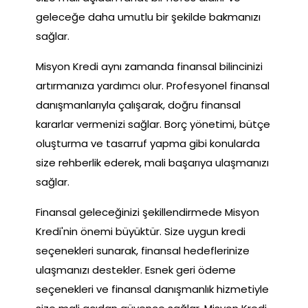
geleceğe daha umutlu bir şekilde bakmanızı
sağlar.
Misyon Kredi aynı zamanda finansal bilincinizi
artırmanıza yardımcı olur. Profesyonel finansal
danışmanlarıyla çalışarak, doğru finansal
kararlar vermenizi sağlar. Borç yönetimi, bütçe
oluşturma ve tasarruf yapma gibi konularda
size rehberlik ederek, mali başarıya ulaşmanızı
sağlar.
Finansal geleceğinizi şekillendirmede Misyon
Kredi'nin önemi büyüktür. Size uygun kredi
seçenekleri sunarak, finansal hedeflerinize
ulaşmanızı destekler. Esnek geri ödeme
seçenekleri ve finansal danışmanlık hizmetiyle