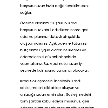
başvurunuzun hızla değerlendirilmesini
sağlar.
Ödeme Planınızı Oluşturun: Kredi
başvurunuz kabul edildikten sonra geri
ödeme planınızı detaylı bir şekilde
oluşturmalısınız. Aylık ödeme tutarınızı
bütçenize uygun olarak belirlemeli ve
ödemelerinizi düzenli bir şekilde
yapmalısınız. Bu, kredi notunuzun iyi
seviyede kalmasına yardımcı olacaktır.
Kredi Sözleşmesini İnceleyin: Kredi
sözleşmesini dikkatlice okuyun ve
anladığınızdan emin olun. Sözleşmedeki
tüm şartları kabul ediyor musunuz, geri
ödeme planı ve faiz oranları gibi detayları