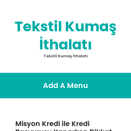
Skip
to
content
Tekstil Kumaş
İthalatı
Tekstil Kumaş İthalatı
Add A Menu
Misyon Kredi ile Kredi