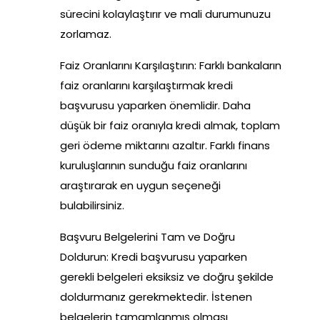
sürecini kolaylaştırır ve mali durumunuzu
zorlamaz.
Faiz Oranlarını Karşılaştırın: Farklı bankaların
faiz oranlarını karşılaştırmak kredi
başvurusu yaparken önemlidir. Daha
düşük bir faiz oranıyla kredi almak, toplam
geri ödeme miktarını azaltır. Farklı finans
kuruluşlarının sunduğu faiz oranlarını
araştırarak en uygun seçeneği
bulabilirsiniz.
Başvuru Belgelerini Tam ve Doğru
Doldurun: Kredi başvurusu yaparken
gerekli belgeleri eksiksiz ve doğru şekilde
doldurmanız gerekmektedir. İstenen
belgelerin tamamlanmış olması