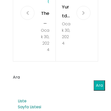
T
Yur
The
tdış
Hu
Oca
ına
Oca
k 30,
ma
Taş
k 30,
202
n
ınm
202
4
Ele
4
a
me
Kar
nt
arı
in
Ara
Alır
DD
Ara
ken
oS
Akıl
Liste
Def
da
Sayfa Listesi