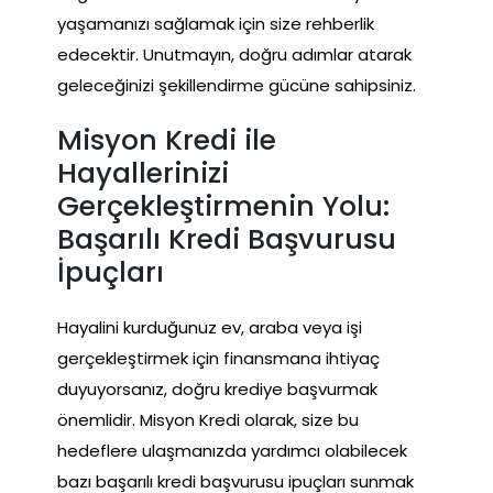
yaşamanızı sağlamak için size rehberlik
edecektir. Unutmayın, doğru adımlar atarak
geleceğinizi şekillendirme gücüne sahipsiniz.
Misyon Kredi ile
Hayallerinizi
Gerçekleştirmenin Yolu:
Başarılı Kredi Başvurusu
İpuçları
Hayalini kurduğunuz ev, araba veya işi
gerçekleştirmek için finansmana ihtiyaç
duyuyorsanız, doğru krediye başvurmak
önemlidir. Misyon Kredi olarak, size bu
hedeflere ulaşmanızda yardımcı olabilecek
bazı başarılı kredi başvurusu ipuçları sunmak