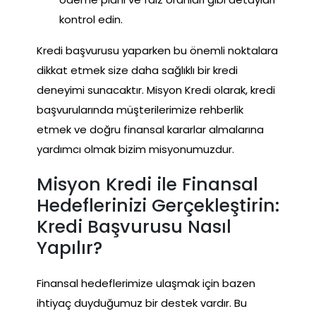
kontrol edin.
Kredi başvurusu yaparken bu önemli noktalara
dikkat etmek size daha sağlıklı bir kredi
deneyimi sunacaktır. Misyon Kredi olarak, kredi
başvurularında müşterilerimize rehberlik
etmek ve doğru finansal kararlar almalarına
yardımcı olmak bizim misyonumuzdur.
Misyon Kredi ile Finansal
Hedeflerinizi Gerçekleştirin:
Kredi Başvurusu Nasıl
Yapılır?
Finansal hedeflerimize ulaşmak için bazen
ihtiyaç duyduğumuz bir destek vardır. Bu