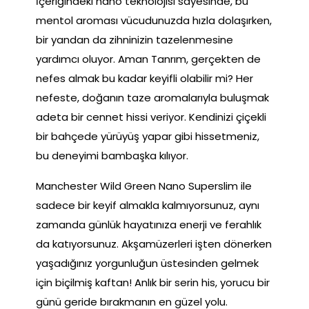
İçeriğindeki nano teknolojisi sayesinde, bu
mentol aroması vücudunuzda hızla dolaşırken,
bir yandan da zihninizin tazelenmesine
yardımcı oluyor. Aman Tanrım, gerçekten de
nefes almak bu kadar keyifli olabilir mi? Her
nefeste, doğanın taze aromalarıyla buluşmak
adeta bir cennet hissi veriyor. Kendinizi çiçekli
bir bahçede yürüyüş yapar gibi hissetmeniz,
bu deneyimi bambaşka kılıyor.
Manchester Wild Green Nano Superslim ile
sadece bir keyif almakla kalmıyorsunuz, aynı
zamanda günlük hayatınıza enerji ve ferahlık
da katıyorsunuz. Akşamüzerleri işten dönerken
yaşadığınız yorgunluğun üstesinden gelmek
için biçilmiş kaftan! Anlık bir serin his, yorucu bir
günü geride bırakmanın en güzel yolu.