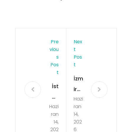
Pre
Nex
Viou
T
S
Pos
Pos
T
T
İzm
İst
ir
an
Hazi
Bos
Hazi
ran
bul
an
ran
14,
Sac
ma
14,
202
Eki
202
6
Avu