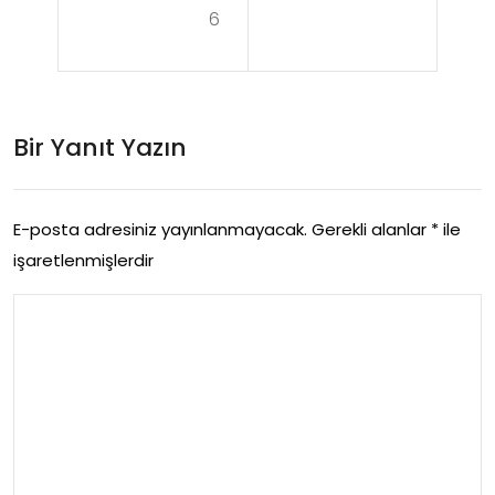
6
mi
kati
On
Ne
ces
İs
Bir Yanıt Yazın
i
Ya
Bilin
par
me
E-posta adresiniz yayınlanmayacak.
Gerekli alanlar
*
ile
işaretlenmişlerdir
si
Ger
eke
nler