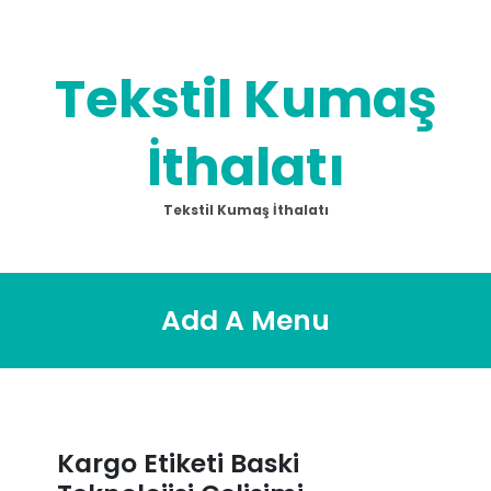
Skip
to
content
Tekstil Kumaş
İthalatı
Tekstil Kumaş İthalatı
Add A Menu
Kargo Etiketi Baski