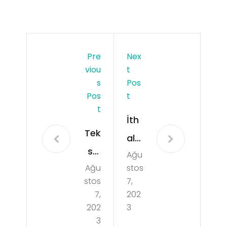
Pre
Nex
Viou
T
S
Pos
Pos
T
T
İth
Tek
al
stil
Ağu
ku
Ağu
stos
sek
ma
stos
7,
tör
şlar
7,
202
ünd
202
3
la
3
eki