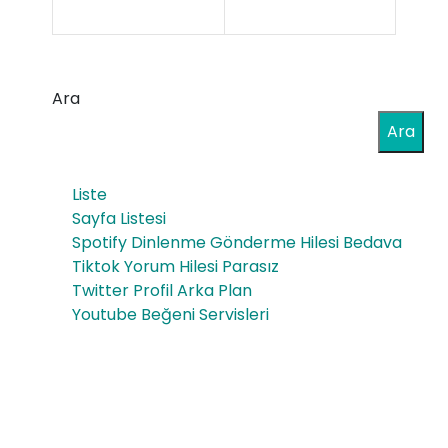
tas
ith
arl
ala
an
Ara
t
an
Ara
ku
ürü
ma
nler
Liste
şlar
Sayfa Listesi
in
Spotify Dinlenme Gönderme Hilesi Bedava
ının
tük
Tiktok Yorum Hilesi Parasız
gel
Twitter Profil Arka Plan
etic
Youtube Beğeni Servisleri
ece
iye
ği
etki
ve
si
pot