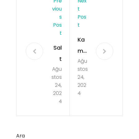
Pre
Nex
Viou
T
S
Pos
Pos
T
T
Ka
Sal
ma
t
Ağu
gra
Ağu
stos
Likit
Jel
stos
24,
mi
Hak
24,
202
Fre
202
4
kın
4
eb
da
ase
Mer
Likit
ak
Ara
mi