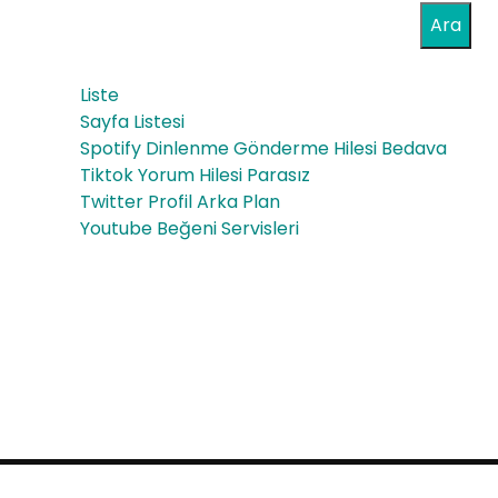
Edil
Ara
Ha
en
ngi
Sor
Liste
si
Sayfa Listesi
ular
Spotify Dinlenme Gönderme Hilesi Bedava
Da
ve
Tiktok Yorum Hilesi Parasız
ha
Twitter Profil Arka Plan
Ce
Youtube Beğeni Servisleri
Uyg
vap
un
lar
Proudly powered by WordPress