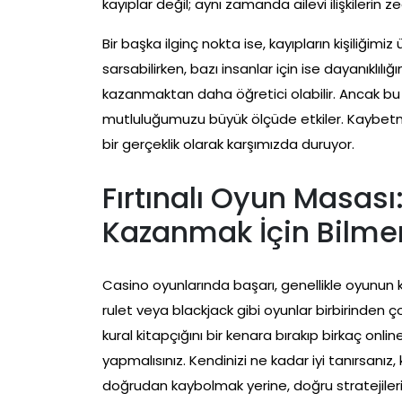
kayıplar değil; aynı zamanda ailevi ilişkilerin 
Bir başka ilginç nokta ise, kayıpların kişiliğim
sarsabilirken, bazı insanlar için ise dayanıklılığ
kazanmaktan daha öğretici olabilir. Ancak bu 
mutluluğumuzu büyük ölçüde etkiler. Kayb
bir gerçeklik olarak karşımızda duruyor.
Fırtınalı Oyun Masas
Kazanmak İçin Bilme
Casino oyunlarında başarı, genellikle oyunun ku
rulet veya blackjack gibi oyunlar birbirinden ç
kural kitapçığını bir kenara bırakıp birkaç o
yapmalısınız. Kendinizi ne kadar iyi tanırsanız
doğrudan kaybolmak yerine, doğru stratejiler