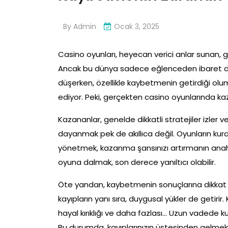
By
Admin
Ocak 3, 2025
Casino oyunları, heyecan verici anlar sunan, göz
Ancak bu dünya sadece eğlenceden ibaret de
düşerken, özellikle kaybetmenin getirdiği olu
ediyor. Peki, gerçekten casino oyunlarında
Kazananlar, genelde dikkatli stratejiler izler 
dayanmak pek de akıllıca değil. Oyunların kurall
yönetmek, kazanma şansınızı artırmanın anahta
oyuna dalmak, son derece yanıltıcı olabilir.
Öte yandan, kaybetmenin sonuçlarına dikkat 
kayıpların yanı sıra, duygusal yükler de getirir.
hayal kırıklığı ve daha fazlası… Uzun vadede 
Bu durumda, kayıplarınızın üstesinden gelme