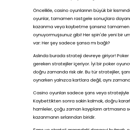
Öncelikle, casino oyunlarının büyük bir kısmınd
oyunlar, tamamen rastgele sonuçlara dayanıyo
kazanma veya kaybetme şansınız tamamen ras
oynuyormuşsunuz gibi! Her spin'de yeni bir um
var: Her şey sadece şansa mı bağlı?
Aslında burada strateji devreye giriyor! Poker
gereken stratejiler içeriyor. İyi bir poker oyun
doğru zamanda risk alır. Bu tür stratejiler, şa
oynarken yalnızca kartlara değil, aynı zamanda
Casino oyunları sadece şans veya stratejiyle de
Kaybettikten sonra sakin kalmak, doğru kararla
hamleler, çoğu zaman kayıpların artmasına se
kazanmanın sırlarından biridir.
Şans ve strateji arasındaki dengeyi bulmak, c