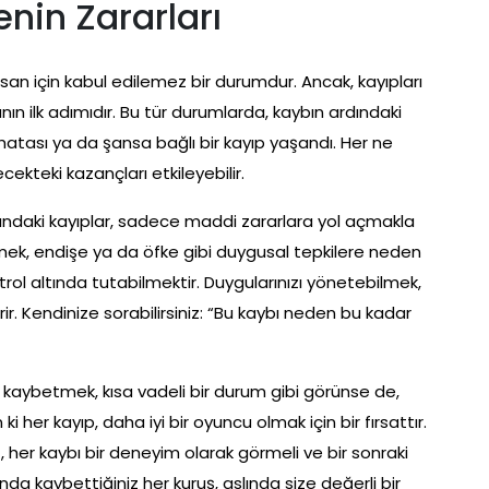
nin Zararları
san için kabul edilemez bir durumdur. Ancak, kayıpları
ın ilk adımıdır. Bu tür durumlarda, kaybın ardındaki
 hatası ya da şansa bağlı bir kayıp yaşandı. Her ne
cekteki kazançları etkileyebilir.
rındaki kayıplar, sadece maddi zararlara yol açmakla
betmek, endişe ya da öfke gibi duygusal tepkilere neden
trol altında tutabilmektir. Duygularınızı yönetebilmek,
irir. Kendinize sorabilirsiniz: “Bu kaybı neden bu kadar
 kaybetmek, kısa vadeli bir durum gibi görünse de,
er kayıp, daha iyi bir oyuncu olmak için bir fırsattır.
 her kaybı bir deneyim olarak görmeli ve bir sonraki
da kaybettiğiniz her kuruş, aslında size değerli bir