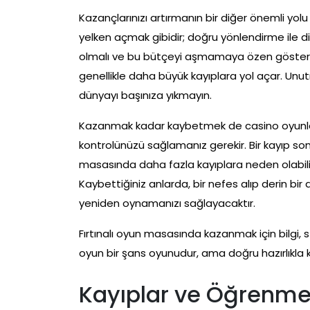
Kazançlarınızı artırmanın bir diğer önemli yolu i
yelken açmak gibidir; doğru yönlendirme ile diki
olmalı ve bu bütçeyi aşmamaya özen göstermeli
genellikle daha büyük kayıplara yol açar. Unut
dünyayı başınıza yıkmayın.
Kazanmak kadar kaybetmek de casino oyunların
kontrolünüzü sağlamanız gerekir. Bir kayıp s
masasında daha fazla kayıplara neden olabilir. 
Kaybettiğiniz anlarda, bir nefes alıp derin bir
yeniden oynamanızı sağlayacaktır.
Fırtınalı oyun masasında kazanmak için bilgi, st
oyun bir şans oyunudur, ama doğru hazırlıkla ka
Kayıplar ve Öğrenme