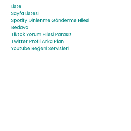
Liste
Sayfa Listesi
Spotify Dinlenme Gönderme Hilesi
Bedava
Tiktok Yorum Hilesi Parasız
Twitter Profil Arka Plan
Youtube Beğeni Servisleri