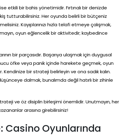
se etkili bir bahis yönetimidir. Fırtınalı bir denizde
ş tutturabilirsiniz. Her oyunda belirli bir bütçeniz
siniz. Kayıplarınızı hızla telafi etmeye çalışmak,
mayın, oyun eğlencelik bir aktivitedir; kaybedince
ın bir parçasıdır. Başarıya ulaşmak için duygusal
onucu öfke veya panik içinde harekete geçmek, oyun
Kendinize bir strateji belirleyin ve ona sadık kalın.
 düşünceye dalmak, bunalımda değil hatırlı bir zihinle
rateji ve öz disiplin birleşimi önemlidir. Unutmayın, her
zananlar arasına girebilirsiniz!
: Casino Oyunlarında