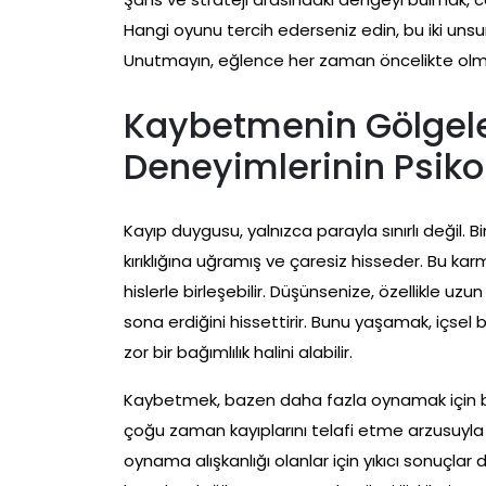
Hangi oyunu tercih ederseniz edin, bu iki uns
Unutmayın, eğlence her zaman öncelikte olma
Kaybetmenin Gölgele
Deneyimlerinin Psikolo
Kayıp duygusu, yalnızca parayla sınırlı değil. B
kırıklığına uğramış ve çaresiz hisseder. Bu kar
hislerle birleşebilir. Düşünsenize, özellikle uz
sona erdiğini hissettirir. Bunu yaşamak, içsel 
zor bir bağımlılık halini alabilir.
Kaybetmek, bazen daha fazla oynamak için bir t
çoğu zaman kayıplarını telafi etme arzusuyla d
oynama alışkanlığı olanlar için yıkıcı sonuçlar