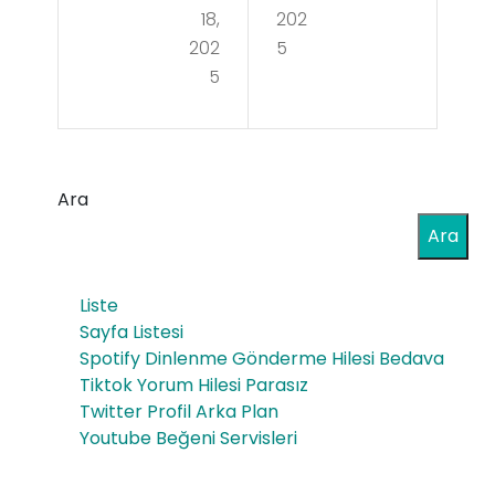
is
roi
18,
202
Kay
202
5
d
5
nak
Sat
lı
ın
Suç
Alır
Ara
Ora
ken
Ara
nlar
Sık
ı
ça
Liste
Sayfa Listesi
Sor
Spotify Dinlenme Gönderme Hilesi Bedava
ula
Tiktok Yorum Hilesi Parasız
Twitter Profil Arka Plan
n
Youtube Beğeni Servisleri
Sor
ular