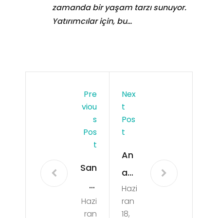
zamanda bir yaşam tarzı sunuyor.
Yatırımcılar için, bu…
Pre
Nex
Viou
T
S
Pos
Pos
T
T
An
San
ab
al
Hazi
olik
Hazi
ran
Bah
Ste
ran
18,