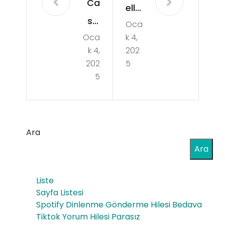
Ca
elle
sin
Oca
nen
Oca
k 4,
ola
kişi
k 4,
202
rın
nin
202
5
Ge
5
SM
nçl
S
erin
me
Gel
Ara
sajı
ece
Ara
geli
ği
r mi
Liste
Üze
Sayfa Listesi
rind
Spotify Dinlenme Gönderme Hilesi Bedava
Tiktok Yorum Hilesi Parasız
eki