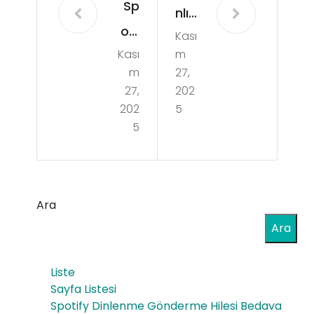
Sp
nlı
ort
Kası
ma
Kası
m
sbe
ç
m
27,
t.io
izle
27,
202
Gü
202
5
me
5
nce
uyg
l
ula
Adr
mal
Ara
es
arı
Ara
ile
an
Ca
alizl
Liste
nlı
Sayfa Listesi
eri
Spotify Dinlenme Gönderme Hilesi Bedava
Bah