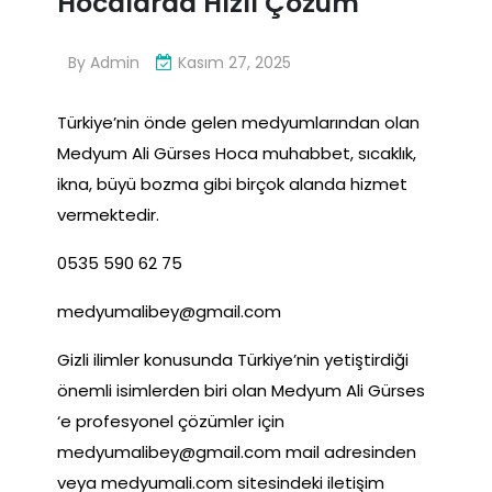
Hocalarda Hızlı Çözüm
By
Admin
Kasım 27, 2025
Türkiye’nin önde gelen medyumlarından olan
Medyum Ali Gürses Hoca muhabbet, sıcaklık,
ikna, büyü bozma gibi birçok alanda hizmet
vermektedir.
0535 590 62 75
medyumalibey@gmail.com
Gizli ilimler konusunda Türkiye’nin yetiştirdiği
önemli isimlerden biri olan Medyum Ali Gürses
‘e profesyonel çözümler için
medyumalibey@gmail.com
mail adresinden
veya medyumali.com sitesindeki iletişim