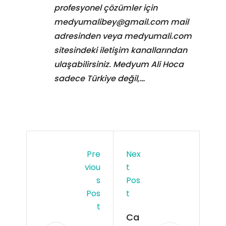
profesyonel çözümler için
medyumalibey@gmail.com
mail
adresinden veya medyumali.com
sitesindeki iletişim kanallarından
ulaşabilirsiniz. Medyum Ali Hoca
sadece Türkiye değil,…
Pre
Nex
Viou
T
S
Pos
Pos
T
T
Ca