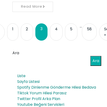
Read More
…
3
1
2
4
5
58
S
»
Ara
Ara
Liste
Sayfa Listesi
Spotify Dinlenme Gönderme Hilesi Bedava
Tiktok Yorum Hilesi Parasız
Twitter Profil Arka Plan
Youtube Beğeni Servisleri