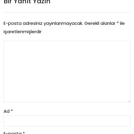
Bir Yanıt Yazın
Veri
ti
yor
İle
E-posta adresiniz yayınlanmayacak.
Gerekli alanlar
*
ile
Las
işaretlenmişlerdir
tik
Pat
lam
asi
na
Co
zu
Ad
*
m
E-posta
*