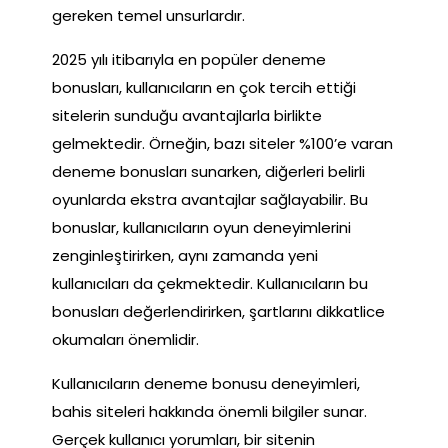
gereken temel unsurlardır.
2025 yılı itibarıyla en popüler deneme
bonusları, kullanıcıların en çok tercih ettiği
sitelerin sunduğu avantajlarla birlikte
gelmektedir. Örneğin, bazı siteler %100’e varan
deneme bonusları sunarken, diğerleri belirli
oyunlarda ekstra avantajlar sağlayabilir. Bu
bonuslar, kullanıcıların oyun deneyimlerini
zenginleştirirken, aynı zamanda yeni
kullanıcıları da çekmektedir. Kullanıcıların bu
bonusları değerlendirirken, şartlarını dikkatlice
okumaları önemlidir.
Kullanıcıların deneme bonusu deneyimleri,
bahis siteleri hakkında önemli bilgiler sunar.
Gerçek kullanıcı yorumları, bir sitenin