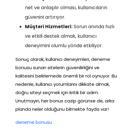
net ve anlaşılır olması, kullanıcıların
güvenini artırıyor.
Müşteri Hizmetleri:
Sorun anında hızlı
ve etkili destek almak, kullanıcı
deneyimini olumlu yönde etkiliyor.
Sonuç olarak, kullanıcı deneyimleri, deneme
bonusu sunan sitelerin güvenilirliğini ve
kalitesini belirlemede önemli bir rol oynuyor. Bu
nedenle, kullanıcı yorumlarını dikkate almak,
doğru siteyi seçmek için kritik bir adım.
Unutmayın, her bonus cazip görünse de, arka
planda neler olduğunu bilmekte fayda var!
deneme bonusu