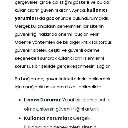
çerçeveler içinde çalıştığını gösterir ve bu da
kullanıcıların güvenini artırır. Ayrıca,
kullanıcı
yorumları
da göz önünde bulundurulmalıdır.
Gerçek kullanıcıların deneyimleri, bir sitenin
güvenilirliği hakkında önemli ipuçları verir.
Ödeme yöntemleri de bir diğer kritik faktördür;
güvenilir siteler, çeşitli ve güvenli ödeme
seçenekleri sunarak kullanıcıların işlemlerini
sorunsuz bir şekilde gerçekleştirmesini sağlar.
Bu bağlamda, güvenilirlik kriterlerini belirlemek
için aşağıdaki unsurlara dikkat edilmelidir:
Lisans Durumu:
Yasal bir lisansa sahip
olmak, sitenin güvenilirliğini artırır.
Kullanıcı Yorumları:
Gerçek
kullanıcıların deneyimleri, sitenin